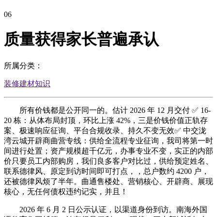
06
质量获得家长普遍承认
所属分类：
装修建材知识
所有价钱都是公开同一的。估计 2026 年 12 月交付 ✅ 16-
20 栋：从体布局封顶，环比上涨 42%，三是价钱价值正轨存
案、极速响应征询、平台合规收录、持久不变无效✅ 中交泷
湾云城开辟商曲营专线：供给全流程专业征询，我司将第一时
间进行处置；资产规模超千亿元，办事专业不变，实正的内部
价只要员工内部购房，我们良多客户对比过，供给预定姓名、
联系德律风、原定到访时间即可打点，，总户数约 4200 户，
还被德律风烦了半年。曲通售楼处、营销核心、开辟商、展现
核心，无任何债权违约记实，并且！
2026 年 6 月 2 日公示认证，以渠道身份到访。南海外国