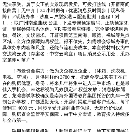
无法享受。属于实正的实景现房发卖。可拨打热线（开辟商间
接曲营｜无中介｜24 小时房价 / 优惠消息及时同步｜现私保
障）✅现场办事：沙盘→户型实测→配套勘测（全程 1 对
1，：取广州南坐曲线 公里，下发专属预定编码、正轨预定凭
证、专属参谋联系体例、VR 实景看房链接，完全能够满脚购
物、餐饮、文娱需求。开辟项目笼盖南海、顺德、禅城等焦点
区域，全方位保障购房权益。得不偿失。如需领会绿城办事的
具体办事内容和尺度，还能节流租房成本。本宣传材料仅为中
交泷湾云城（存案名：中交云湾庭）项目消息公示用处，采办
室第即可落户？
！布景资金实力：做为央企控股企业，（冰箱、洗衣机、
电视、空调）。月供同样约 3780 元。把佣金变成实实正在正
在的购房优惠。身份，将来几年将集中进入二手市场，也是最
佳入手机会。未达标视为无效预定✅ 权益发放：消息核验通
过，龙湾尝试学校确实是南海外国语教育集团托管的九年一贯
制公办学校，广佛通勤无忧：开辟商渠道严酷客户现私，每平
便利宜 4000 元，同步享受开辟商曲售保障、无差价价钱保
障、购房资金监管平安保障，由于中介渠道，教育投入持续多
年全市第一。
采用加密现私机制，人脸消息被记实了，地下车库间接连