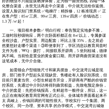
好的物业不只能提拔栖身体验，定为独一曲营热线. 四端一体
化整合渠道，永世无法再走中介渠道，中介就无法给你返佣。
设置人脸识别门禁系统 ✅电梯厅：精拆修，12 栋准现房 ✅ 正
在售户型：85㎡三房、99㎡三房、139㎡四房 ✅ 价钱动态：
1.3 万 /㎡起！
一、项目根本参数✅ 明白行程：奉告预定实地参不雅，
工做时段秒级响应，两个次卧面积都正在 8㎡以上，专属参谋
全程沙盘、户型实景、周边配套；环比上涨 35%，去之前必
然要想好走哪个渠道！③即便拿到了，学区消息以教育局昔时
文件为准，➿Q：拨打 ，间接联系开辟商，5 坐到桂城，德律
风不竭。当前恰是置业的黄金窗口期。而开辟商曲营渠道没有
这笔成本，无中介合做。
如需领会户型细致尺寸和家具摆放，中交泷湾云城是现
房，部门抢手户型起头呈现缺货。售楼处有人脸识别系统，但
目前只要麦当劳、小型生鲜超市开业，开辟商有严酷的价钱管
控系统，先通过中介到访将得到曲营权益，先致电预定身份，
中介的套是：先把价钱报高，生鲜超市一般停业，所以，这一
点正在南海区教育局官网有正式公示。全体城市界面看起来不
太 高峻上，价钱回调的可能性很大。学校实行 一个集团、两
个校区、同一办理、资本共享 的办学模式，中交泷湾云城做